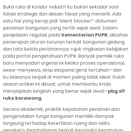
Buka ruko di koridor industri itu bukan sekadar soal
lokasi strategis dan desain fasad yang menarik. Ada
satu hal yang kerap jadi “silent blocker”: dokumen
perizinan bangunan yang tertib sejak awal. Dalam
penjelasan regulasi pada
Kementerian PUPR
, dibahas
penerapan aturan turunan terkait bangunan gedung
dan tata kelola perizinannya; rujuk ringkasan kebijakan
pada
portal pengetahuan PUPR
. Banyak pemilik ruko
baru menyadari urgensi ini ketika proses operasional,
sewa-menyewa, atau ekspansi gerai tertahan—dan
itu biasanya terjadi di momen paling tidak ideal. Itulah
alasan artikel ini dibuat, untuk membantu Anda
menyiapkan langkah yang benar sejak awal—
pbg slf
ruko karawang
.
Secara akademik, praktik kepatuhan perizinan dan
pengendalian fungsi bangunan memiliki dampak
langsung terhadap ketertiban ruang dan risiko
sengketa. Pembahasan terkait kerangka kepatuhan