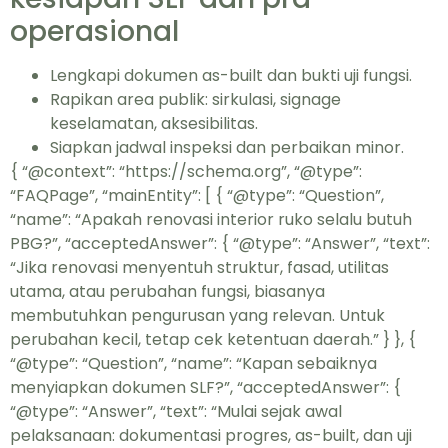
operasional
Lengkapi dokumen as-built dan bukti uji fungsi.
Rapikan area publik: sirkulasi, signage
keselamatan, aksesibilitas.
Siapkan jadwal inspeksi dan perbaikan minor.
{ “@context”: “https://schema.org”, “@type”:
“FAQPage”, “mainEntity”: [ { “@type”: “Question”,
“name”: “Apakah renovasi interior ruko selalu butuh
PBG?”, “acceptedAnswer”: { “@type”: “Answer”, “text”:
“Jika renovasi menyentuh struktur, fasad, utilitas
utama, atau perubahan fungsi, biasanya
membutuhkan pengurusan yang relevan. Untuk
perubahan kecil, tetap cek ketentuan daerah.” } }, {
“@type”: “Question”, “name”: “Kapan sebaiknya
menyiapkan dokumen SLF?”, “acceptedAnswer”: {
“@type”: “Answer”, “text”: “Mulai sejak awal
pelaksanaan: dokumentasi progres, as-built, dan uji