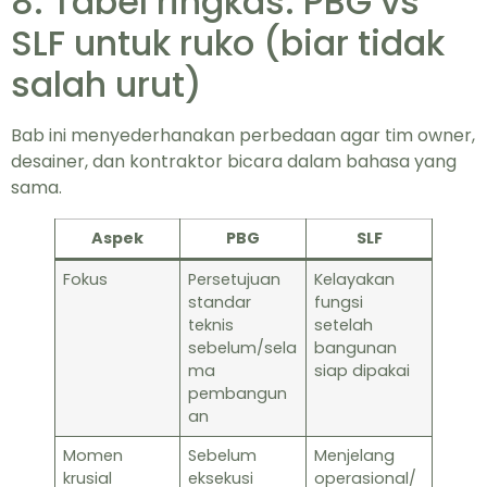
8. Tabel ringkas: PBG vs
SLF untuk ruko (biar tidak
salah urut)
Bab ini menyederhanakan perbedaan agar tim owner,
desainer, dan kontraktor bicara dalam bahasa yang
sama.
Aspek
PBG
SLF
Fokus
Persetujuan
Kelayakan
standar
fungsi
teknis
setelah
sebelum/sela
bangunan
ma
siap dipakai
pembangun
an
Momen
Sebelum
Menjelang
krusial
eksekusi
operasional/