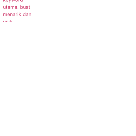
Warna Cat Interior Rumah: Panduan
Earth Tone dan Palet Abadi untuk Hunian
Impian