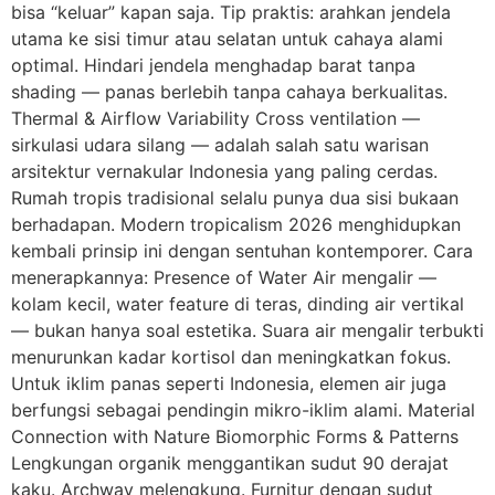
bisa “keluar” kapan saja. Tip praktis: arahkan jendela
utama ke sisi timur atau selatan untuk cahaya alami
optimal. Hindari jendela menghadap barat tanpa
shading — panas berlebih tanpa cahaya berkualitas.
Thermal & Airflow Variability Cross ventilation —
sirkulasi udara silang — adalah salah satu warisan
arsitektur vernakular Indonesia yang paling cerdas.
Rumah tropis tradisional selalu punya dua sisi bukaan
berhadapan. Modern tropicalism 2026 menghidupkan
kembali prinsip ini dengan sentuhan kontemporer. Cara
menerapkannya: Presence of Water Air mengalir —
kolam kecil, water feature di teras, dinding air vertikal
— bukan hanya soal estetika. Suara air mengalir terbukti
menurunkan kadar kortisol dan meningkatkan fokus.
Untuk iklim panas seperti Indonesia, elemen air juga
berfungsi sebagai pendingin mikro-iklim alami. Material
Connection with Nature Biomorphic Forms & Patterns
Lengkungan organik menggantikan sudut 90 derajat
kaku. Archway melengkung. Furnitur dengan sudut