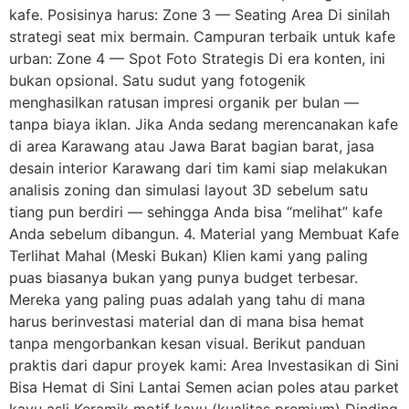
kafe. Posisinya harus: Zone 3 — Seating Area Di sinilah
strategi seat mix bermain. Campuran terbaik untuk kafe
urban: Zone 4 — Spot Foto Strategis Di era konten, ini
bukan opsional. Satu sudut yang fotogenik
menghasilkan ratusan impresi organik per bulan —
tanpa biaya iklan. Jika Anda sedang merencanakan kafe
di area Karawang atau Jawa Barat bagian barat, jasa
desain interior Karawang dari tim kami siap melakukan
analisis zoning dan simulasi layout 3D sebelum satu
tiang pun berdiri — sehingga Anda bisa “melihat” kafe
Anda sebelum dibangun. 4. Material yang Membuat Kafe
Terlihat Mahal (Meski Bukan) Klien kami yang paling
puas biasanya bukan yang punya budget terbesar.
Mereka yang paling puas adalah yang tahu di mana
harus berinvestasi material dan di mana bisa hemat
tanpa mengorbankan kesan visual. Berikut panduan
praktis dari dapur proyek kami: Area Investasikan di Sini
Bisa Hemat di Sini Lantai Semen acian poles atau parket
kayu asli Keramik motif kayu (kualitas premium) Dinding