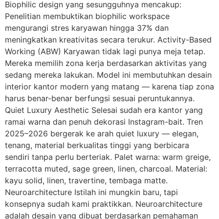
Biophilic design yang sesungguhnya mencakup:
Penelitian membuktikan biophilic workspace
mengurangi stres karyawan hingga 37% dan
meningkatkan kreativitas secara terukur. Activity-Based
Working (ABW) Karyawan tidak lagi punya meja tetap.
Mereka memilih zona kerja berdasarkan aktivitas yang
sedang mereka lakukan. Model ini membutuhkan desain
interior kantor modern yang matang — karena tiap zona
harus benar-benar berfungsi sesuai peruntukannya.
Quiet Luxury Aesthetic Selesai sudah era kantor yang
ramai warna dan penuh dekorasi Instagram-bait. Tren
2025–2026 bergerak ke arah quiet luxury — elegan,
tenang, material berkualitas tinggi yang berbicara
sendiri tanpa perlu berteriak. Palet warna: warm greige,
terracotta muted, sage green, linen, charcoal. Material:
kayu solid, linen, travertine, tembaga matte.
Neuroarchitecture Istilah ini mungkin baru, tapi
konsepnya sudah kami praktikkan. Neuroarchitecture
adalah desain yang dibuat berdasarkan pemahaman