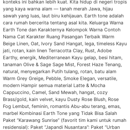
konteks ini bahkan lebih kuat. Kita hidup di negeri tropis
yang kaya warna alam — tanah merah Jawa, hijau
sawah yang luas, laut biru kehijauan. Earth tone adalah
cara rumah bercerita tentang asal kita. Keluarga Warna
Earth Tone dan Karakternya Kelompok Warna Contoh
Nama Cat Karakter Ruang Pasangan Terbaik Warm
Beige Linen, Oat, Ivory Sand Hangat, lega, timeless Kayu
jati, rotan, kain linen Terracotta Clay, Rust, Adobe
Earthy, energik, Mediterranean Kayu gelap, besi hitam,
tanaman Olive & Sage Sage Mist, Forest Haze Tenang,
natural, menyegarkan Putih tulang, rotan, batu alam
Warm Grey Greige, Pebble, Smoke Elegan, versatile,
modern Hampir semua material Latte & Mocha
Cappuccino, Camel, Sand Mewah, hangat, cozy
Brass/gold, kain velvet, kayu Dusty Rose Blush, Rose
Fog Lembut, feminin, romantis Abu-abu terang, emas,
marbel Kombinasi Earth Tone yang Tidak Bisa Salah
Paket “Karawang Sunrise” (favorit tim kami untuk rumah
residensial): Paket “Japandi Nusantara”: Paket “Urban